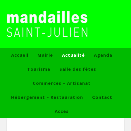
Accueil
Mairie
Actualité
Agenda
Tourisme
Salle des fêtes
Commerces – Artisanat
Hébergement – Restauration
Contact
Accès