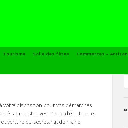
Tourisme
Salle des fêtes
Commerces – Artisan
t à votre disposition pour vos démarches
N
malités administratives, Carte d’électeur, et
ouverture du secrétariat de mairie.