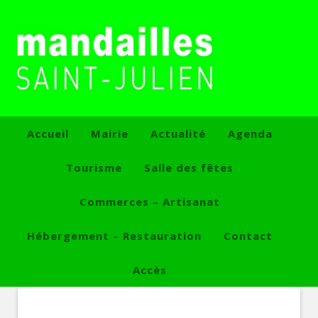
Accueil
Mairie
Actualité
Agenda
Tourisme
Salle des fêtes
Commerces – Artisanat
Hébergement – Restauration
Contact
Accès