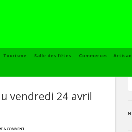
Tourisme
Salle des fêtes
Commerces – Artisan
u vendredi 24 avril
N
VE A COMMENT