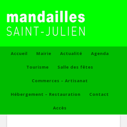
Accueil
Mairie
Actualité
Agenda
Tourisme
Salle des fêtes
Commerces – Artisanat
Hébergement – Restauration
Contact
Accès